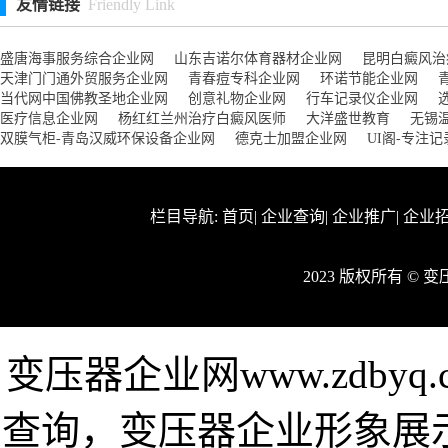
友情链接
Friendly Link
盛唐海事服务综合企业网
山东吉诺尔体育器材企业网
昆明白癜风治
天津门门通外贸服务企业网
青春痘专科企业网
环诺节能企业网
当代网中国佛教圣地企业网
创意礼物企业网
行车记录仪企业网
医疗信息企业网
杨红红兰州治疗白癜风医师
大洋盛世教育
无锡
双膜气柜-青岛汉威环保设备企业网
德克士加盟企业网
UI阁-专注
栏目导航:
首页
|
企业查询
|
企业推广
|
企业
2023 版权所有 ©
变压器企业网www.zdby
查询，变压器企业形象展